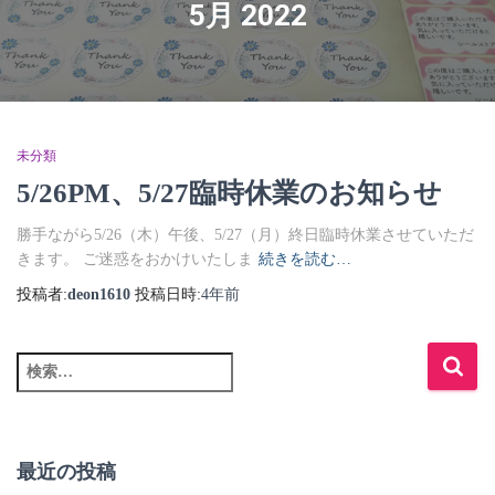
5月 2022
未分類
5/26PM、5/27臨時休業のお知らせ
勝手ながら5/26（木）午後、5/27（月）終日臨時休業させていただ
きます。 ご迷惑をおかけいたしま
続きを読む…
投稿者:
deon1610
投稿日時:
4年
前
最近の投稿