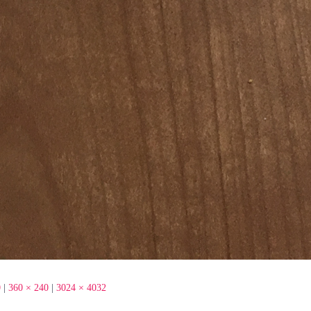
0
|
360 × 240
|
3024 × 4032